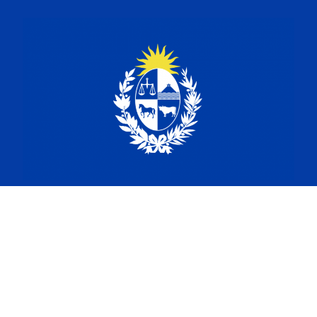
Av. Pedro de Valdivia 711, Providencia.
(+56) 2 22238398
cgsantiagodechile@mrree.gub.uy
@UySantiagoChile
@UySantiagoChile