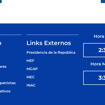
Hora
o
Links Externos
2:
Presidencia de la República
MEF
Hora 
ares
MGAP
3:
MEC
patriotas
INAC
ativos